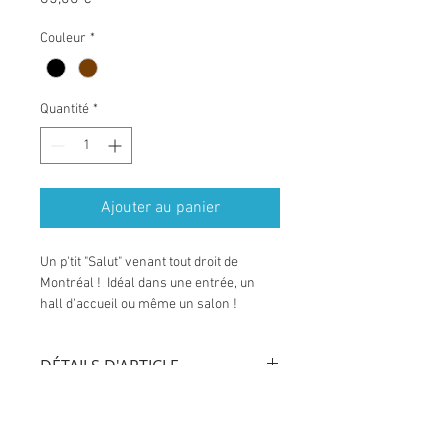
Couleur
*
Quantité
*
Ajouter au panier
Un p'tit "Salut" venant tout droit de 
Montréal !  Idéal dans une entrée, un 
hall d'accueil ou même un salon ! 
DÉTAILS D'ARTICLE
Détails d'article. Saisissez ici les 
POLITIQUE D'ÉCHANGE ET DE
caractéristiques de l'article : taille, 
REMBOURSEMENT
matière et autres détails utiles. Cet 